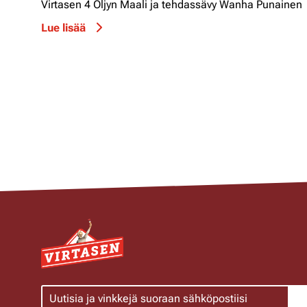
Virtasen 4 Öljyn Maali ja tehdassävy Wanha Punainen
Lue lisää
Artikkelien
sivutus