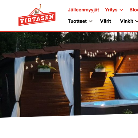
Jälleenmyyjät
Yritys
Blo
Tuotteet
Värit
Vinkit