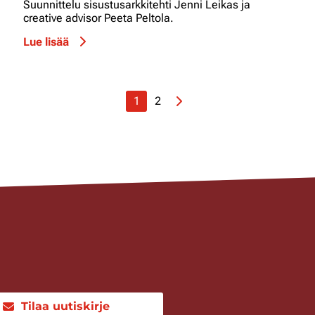
Suunnittelu sisustusarkkitehti Jenni Leikas ja
creative advisor Peeta Peltola.
Lue lisää
1
2
Tilaa uutiskirje