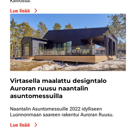
Kalliossa.
Lue lisää
Virtasella maalattu designtalo
Auroran ruusu naantalin
asuntomessuilla
Naantalin Asuntomessuille 2022 idylliseen
Luonnonmaan saareen rakentui Auroran Ruusu.
Lue lisää