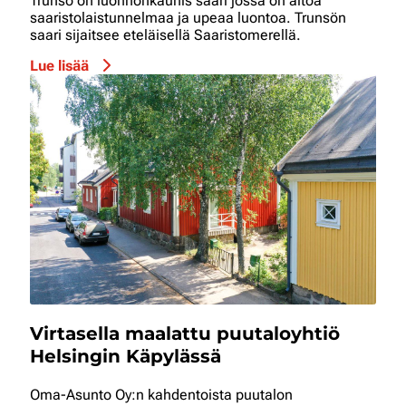
Trunsö on luonnonkaunis saari jossa on aitoa
saaristolaistunnelmaa ja upeaa luontoa. Trunsön
saari sijaitsee eteläisellä Saaristomerellä.
Lue lisää
Virtasella maalattu puutaloyhtiö
Helsingin Käpylässä
Oma-Asunto Oy:n kahdentoista puutalon