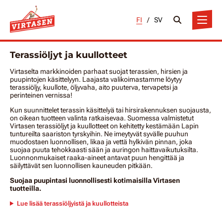
FI
/
SV
Terassiöljyt ja kuullotteet
Virtaselta markkinoiden parhaat suojat terassien, hirsien ja
puupintojen käsittelyyn. Laajasta valikoimastamme löytyy
terassiöljy, kuullote, öljyvaha, aito puuterva, tervapetsi ja
perinteinen vernissa!
Kun suunnittelet terassin käsittelyä tai hirsirakennuksen suojausta,
on oikean tuotteen valinta ratkaisevaa. Suomessa valmistetut
Virtasen terassiöljyt ja kuullotteet on kehitetty kestämään Lapin
tuntureilta saariston tyrskyihin. Ne imeytyvät syvälle puuhun
muodostaen luonnollisen, likaa ja vettä hylkivän pinnan, joka
suojaa puuta tehokkaasti sään ja auringon haittavaikutuksilta.
Luonnonmukaiset raaka-aineet antavat puun hengittää ja
säilyttävät sen luonnollisen kauneuden pitkään.
Suojaa puupintasi luonnollisesti kotimaisilla Virtasen
tuotteilla.
Lue lisää terassiöljyistä ja kuullotteista