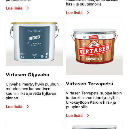
hirsi- ja puupinnoille.
Lue lisää
Lue lisää
Virtasen Öljyvaha
Virtasen Tervapetsi
Öljyvaha imeytyy hyvin puuhun
muodostaen luonnollisen
Virtasen Tervapetsi suojaa lapin
kauniin likaa ja vettä hylkivän
tuntureilta saariston tyrskyihin.
pinnan.
Ulkokäyttöön Kaikille hirsi- ja
Lue lisää
puupinnoille.
Lue lisää