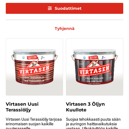
Suodattimet
Tyhjennä
Virtasen Uusi
Virtasen 3 Öljyn
Terassiöljy
Kuullote
Virtasen Uusi Terassiöljy tarjoaa
Suojaa tehokkaasti puuta sään
erinomaisen suojan kaikille
ja auringon haittavaikutuksia
puuterasseille.
vastaan. Ulkokäyttöön kaikille