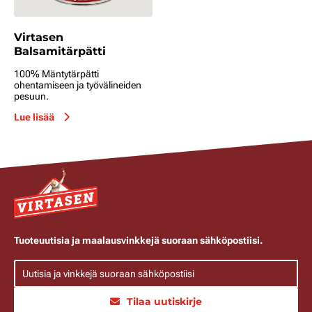
Virtasen
Balsamitärpätti
100% Mäntytärpätti
ohentamiseen ja työvälineiden
pesuun.
Lue lisää
Tuoteuutisia ja maalausvinkkejä suoraan sähköpostiisi.
Tilaa uutiskirje