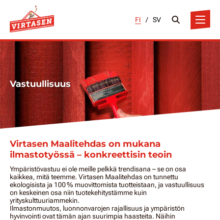
FI
/
SV
Vastuullisuus
Virtasen Maalitehdas on mukana
ilmastotyössä – konkreettisin teoin
Ympäristövastuu ei ole meille pelkkä trendisana – se on osa
kaikkea, mitä teemme. Virtasen Maalitehdas on tunnettu
ekologisista ja 100 % muovittomista tuotteistaan, ja vastuullisuus
on keskeinen osa niin tuotekehitystämme kuin
yrityskulttuuriammekin.
Ilmastonmuutos, luonnonvarojen rajallisuus ja ympäristön
hyvinvointi ovat tämän ajan suurimpia haasteita. Näihin