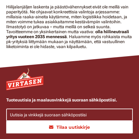
Hiilijalanjäljen laskenta ja päästövähennykset eivät ole meillä vain
paperityötä. Ne ohjaavat konkreettisia valintoja arjessamme:
millaisia raaka-aineita käytämme, miten logistiikka hoidetaan, ja
miten voimme tukea asiakkaitamme kestävämpiin valintoihin.
Ilmastotyö on jatkuvaa – mutta meillä on selkeä suunta.
Tavoitteemme on yksinkertainen mutta vaativa:
olla hiilineutraali
yritys vuoteen 2035 mennessä
. Haluamme myös rohkaista muita
pk-yrityksiä liittymään mukaan ja näyttämään, että vastuullinen
liiketoiminta ei ole hidaste, vaan kilpailuetu.
Tuoteuutisia ja maalausvinkkejä suoraan sähköpostiisi.
Tilaa uutiskirje