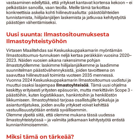
vastaaminen edellyttää, että yritykset kantavat kortensa kekoon – ei
pelkästään sanoilla, vaan teoilla. Meille tämä tarkoittaa
konkreettisia askelia kohti hiilineutraaliutta: päästölähteiden
tunnistamista, hiilijalanjäljen laskemista ja jatkuvaa kehitystyötä
päästöjen vähentämiseksi.
Uusi suunta: Ilmastositoumuksesta
Ilmastoyhteistyöhön
Virtasen Maalitehdas sai Keskuskauppakamarin myöntämän
Ilmastositoumus-tunnuksen neljä kertaa peräkkäin vuosina 2020–
2023. Näiden vuosien aikana rakensimme pohjan
ilmastotyöllemme: laskimme hiilijalanjälkemme ja laadimme
suunnitelman päästövähennyksistä, joiden tavoitteena on
saavuttaa hiilineutraali toiminta vuoteen 2035 mennessä.
Vuonna 2024 Keskuskauppakamarin Ilmastositoumus uudistui ja
muuttui osaksi laajempaa
Ilmastoyhteisöä
. Tämä uusi ohjelma
keskittyy erityisesti yritysten epäsuoriin, mutta merkittäviin Scope 3 -
päästöihin, kuten logistiikkaan, hankintoihin ja henkilöstön
liikkumiseen. Ilmastoyhteisö tarjoaa osallistujille työkaluja ja
asiantuntijatukea, joiden avulla yritykset voivat kehittää
vastuullisuustyötään entistä syvällisemmin.
Olemme ylpeitä siitä, että olemme mukana tässä uudessa
ilmastoyhteistyössä – ja valmiita jatkamaan kehitystyötä entistä
kunnianhimoisemmin.
Miksi tämä on tärkeää?