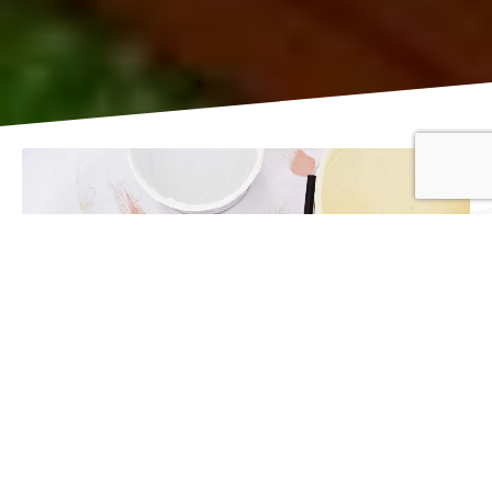
Virtasen färgfabrik kombinerar tradition
och modern teknik