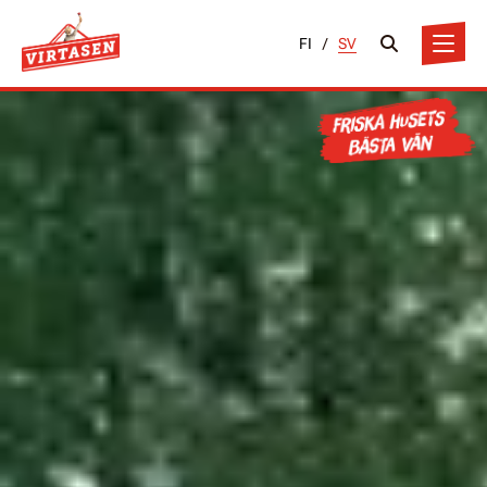
FI
/
SV