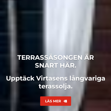
TERRASSÄSONGEN ÄR
SNART HÄR.
Upptäck Virtasens långvariga
terassolja.
LÄS MER