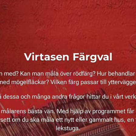
Virtasen Färgval
en med? Kan man måla över rödfärg? Hur behandlar 
 med mögelfläckar? Vilken färg passar till yttervägg
å dessa och många andra frågor hittar du i vårt ver
r målarens bästa vän. Med hjälp av programmet får
vsett om du ska måla ett nytt eller gammalt hus, en 
lekstuga.