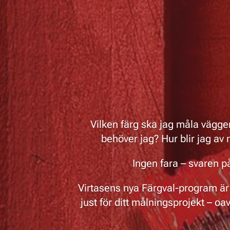
Vilken färg ska jag måla vägg
behöver jag? Hur blir jag av
Ingen fara – svaren p
Virtasens nya Färgval-program ä
just för ditt målningsprojekt – oa