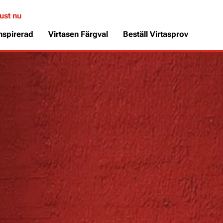
ust nu
inspirerad
Virtasen Färgval
Beställ Virtasprov