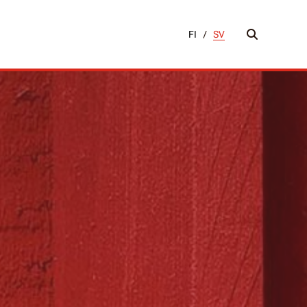
FI
/
SV