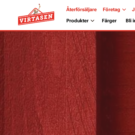
Återförsäljare
Företag
J
Produkter
Färger
Bli 