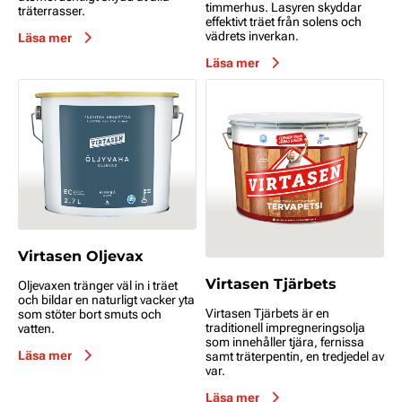
timmerhus. Lasyren skyddar
träterrasser.
effektivt träet från solens och
vädrets inverkan.
Läsa mer
Läsa mer
Virtasen Oljevax
Virtasen Tjärbets
Oljevaxen tränger väl in i träet
och bildar en naturligt vacker yta
Virtasen Tjärbets är en
som stöter bort smuts och
traditionell impregneringsolja
vatten.
som innehåller tjära, fernissa
Läsa mer
samt träterpentin, en tredjedel av
var.
Läsa mer