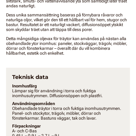
slitstark, smuts- och vattenavvisande yta som samtidigt låter träet
andas naturligt.
Dess unika sammansättning baseras på förnybara råvaror och
naturliga oljor, vilket gör den till ett hållbart val för hem, stugor och
bastur. Resultatet är ett naturligt vackert, diffusionsöppet ytskikt
som skyddar träet utan att täppa till dess porer.
Detta mångsidiga oljevax för träytor kan användas på nästan alla
obehandlade ytor inomhus: paneler, stockväggar, trägolv, möbler,
dörrar och fönsterkarmar – överallt där du vill kombinera
hållbarhet, estetik och enkelhet.
Teknisk data
Inomhusfärg
Lämpar sig för användning i torra och fuktiga
inomhusutrymmen. Diffusionsöppen och plastfri.
Användningsområden
Obehandlade träytor i torra och fuktiga inomhusutrymmen.
Panel- och stockytor, trägolv, möbler, dörrar och
fönsterkarmar. Bastuns väggar, tak och lavar.
Förpackningar
A- och C-Bas
0,45 L – 0,9 L – 2,7 L – 9 L