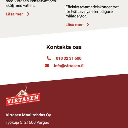
med Virtasen Penseltvätt och
skölj med vatten.
Effektivt tvättmedelskoncentrat
för tvätt av nya eller tidigare
Läsa mer
målade ytor.
Läsa mer
Kontakta oss
010 32 31 600
info@virtasen.fi
Virtasen Maalitehdas Oy
Työkuja 5, 21600 Pargas