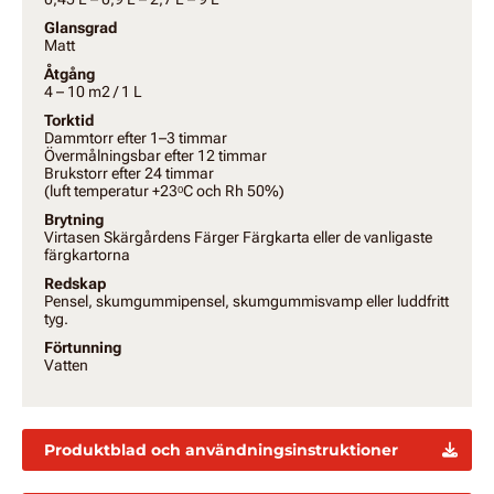
Glansgrad
Matt
Åtgång
4 – 10 m2 / 1 L
Torktid
Damm­torr efter 1–3 timmar
Övermålningsbar efter 12 timmar
Brukstorr efter 24 timmar
(luft temperatur +23ᵒC och Rh 50%)
Brytning
Virtasen Skärgårdens Färger Färgkarta eller de vanligaste
färgkartorna
Redskap
Pensel, skumgummipensel, skumgummisvamp eller luddfritt
tyg.
Förtunning
Vatten
Produktblad och användningsinstruktioner