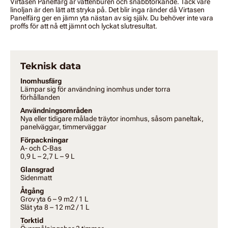
Virtasen Panelfärg är vattenburen och snabbtorkande. Tack vare
linoljan är den lätt att stryka på. Det blir inga ränder då Virtasen
Panelfärg ger en jämn yta nästan av sig själv. Du behöver inte vara
proffs för att nå ett jämnt och lyckat slutresultat.
Teknisk data
Inomhusfärg
Lämpar sig för användning inomhus under torra
förhållanden
Användningsområden
Nya eller tidigare målade träytor inomhus, såsom paneltak,
panelväggar, timmerväggar
Förpackningar
A- och C-Bas
0,9 L – 2,7 L – 9 L
Glansgrad
Sidenmatt
Åtgång
Grov yta 6 – 9 m2 / 1 L
Slät yta 8 – 12 m2 / 1 L
Torktid