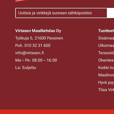
Virtasen Maalitehdas Oy
Tuotteet
Työkuja 5, 21600 Parainen
Sisämaal
Puh. 010 32 31 600
Ulkomaal
info@virtasen.fi
Terassiöl
Ma – Pe: 08:00 – 16:00
Ohenteet
La: Suljettu
Kaikki tu
Maalinva
Hyvä pyy
Tilaa Vi