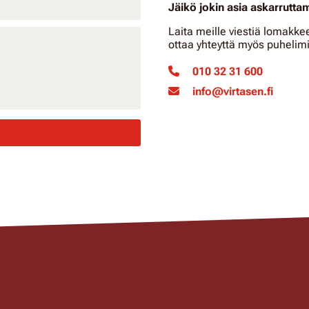
Jäikö jokin asia askarrutt
Laita meille viestiä lomakke
ottaa yhteyttä myös puhelimi
010 32 31 600
info@virtasen.fi