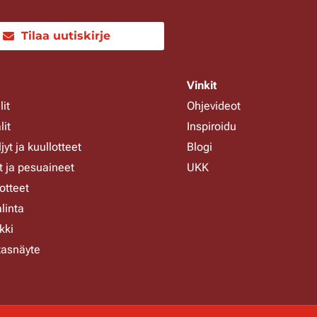
Tilaa uutiskirje
Vinkit
it
Ohjevideot
it
Inspiroidu
jyt ja kuullotteet
Blogi
 ja pesuaineet
UKK
otteet
linta
kki
rtasnäyte