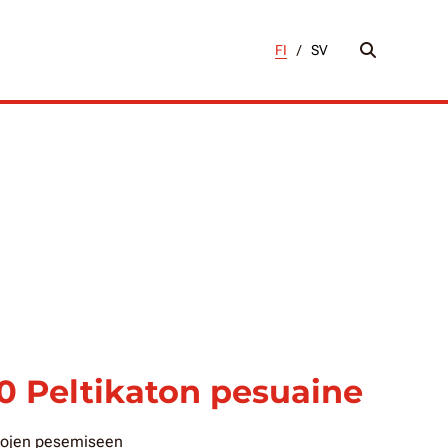
FI
/
SV
0 Peltikaton pesuaine
ttojen pesemiseen