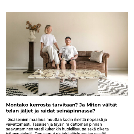
Montako kerrosta tarvitaan? Ja Miten vältät
telan jäljet ja raidat seinäpinnassa?
Sisäseinien maalaus muuttaa kodin ilmettä nopeasti ja
vaivattomasti. Tasaisen ja täysin raidattoman pinnan
saavuttaminen vaatii kuitenkin huolellisuutta sekä oikeita
työmenetelmiä. Onnistunut pintakäsittely suojaa seinää...