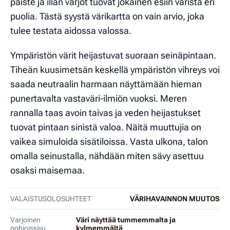
paiste ja illan varjot tuovat jokainen esiin väristä eri
puolia. Tästä syystä värikartta on vain arvio, joka
tulee testata aidossa valossa.
Ympäristön värit heijastuvat suoraan seinäpintaan.
Tiheän kuusimetsän keskellä ympäristön vihreys voi
saada neutraalin harmaan näyttämään hieman
punertavalta vastaväri-ilmiön vuoksi. Meren
rannalla taas avoin taivas ja veden heijastukset
tuovat pintaan sinistä valoa. Näitä muuttujia on
vaikea simuloida sisätiloissa. Vasta ulkona, talon
omalla seinustalla, nähdään miten sävy asettuu
osaksi maisemaa.
VALAISTUSOLOSUHTEET
VÄRIHAVAINNON MUUTOS
Varjoinen
Väri näyttää tummemmalta ja
pohjoissivu
kylmemmältä