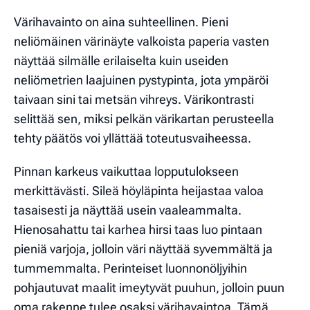
Värihavainto on aina suhteellinen. Pieni
neliömäinen värinäyte valkoista paperia vasten
näyttää silmälle erilaiselta kuin useiden
neliömetrien laajuinen pystypinta, jota ympäröi
taivaan sini tai metsän vihreys. Värikontrasti
selittää sen, miksi pelkän värikartan perusteella
tehty päätös voi yllättää toteutusvaiheessa.
Pinnan karkeus vaikuttaa lopputulokseen
merkittävästi. Sileä höyläpinta heijastaa valoa
tasaisesti ja näyttää usein vaaleammalta.
Hienosahattu tai karhea hirsi taas luo pintaan
pieniä varjoja, jolloin väri näyttää syvemmältä ja
tummemmalta. Perinteiset luonnonöljyihin
pohjautuvat maalit imeytyvät puuhun, jolloin puun
oma rakenne tulee osaksi värihavaintoa. Tämä