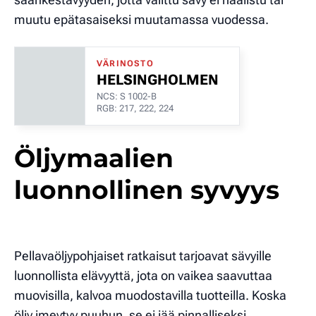
muutu epätasaiseksi muutamassa vuodessa.
VÄRINOSTO
HELSINGHOLMEN
NCS: S 1002-B
RGB: 217, 222, 224
Öljymaalien
luonnollinen syvyys
Pellavaöljypohjaiset ratkaisut tarjoavat sävyille
luonnollista elävyyttä, jota on vaikea saavuttaa
muovisilla, kalvoa muodostavilla tuotteilla. Koska
öljy imeytyy puuhun, se ei jää pinnalliseksi