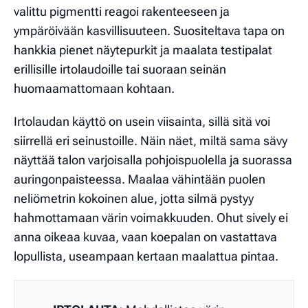
valittu pigmentti reagoi rakenteeseen ja
ympäröivään kasvillisuuteen. Suositeltava tapa on
hankkia pienet näytepurkit ja maalata testipalat
erillisille irtolaudoille tai suoraan seinän
huomaamattomaan kohtaan.
Irtolaudan käyttö on usein viisainta, sillä sitä voi
siirrellä eri seinustoille. Näin näet, miltä sama sävy
näyttää talon varjoisalla pohjoispuolella ja suorassa
auringonpaisteessa. Maalaa vähintään puolen
neliömetrin kokoinen alue, jotta silmä pystyy
hahmottamaan värin voimakkuuden. Ohut sively ei
anna oikeaa kuvaa, vaan koepalan on vastattava
lopullista, useampaan kertaan maalattua pintaa.