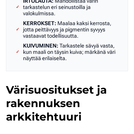
IRTOLAUTA:
Mahdollistaa värin
tarkastelun eri seinustoilla ja
✓
valokulmissa.
KERROKSET:
Maalaa kaksi kerrosta,
jotta peittävyys ja pigmentin syvyys
✓
vastaavat todellisuutta.
KUIVUMINEN:
Tarkastele sävyä vasta,
kun maali on täysin kuiva; märkänä väri
✓
näyttää erilaiselta.
Värisuositukset ja
rakennuksen
arkkitehtuuri