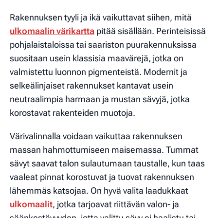
Rakennuksen tyyli ja ikä vaikuttavat siihen, mitä
ulkomaalin värikartta
pitää sisällään. Perinteisissä
pohjalaistaloissa tai saariston puurakennuksissa
suositaan usein klassisia maavärejä, jotka on
valmistettu luonnon pigmenteistä. Modernit ja
selkeälinjaiset rakennukset kantavat usein
neutraalimpia harmaan ja mustan sävyjä, jotka
korostavat rakenteiden muotoja.
Värivalinnalla voidaan vaikuttaa rakennuksen
massan hahmottumiseen maisemassa. Tummat
sävyt saavat talon sulautumaan taustalle, kun taas
vaaleat pinnat korostuvat ja tuovat rakennuksen
lähemmäs katsojaa. On hyvä valita laadukkaat
ulkomaalit
, jotka tarjoavat riittävän valon- ja
säänkestävyyden, jotta valittu sävy ei haalistu tai