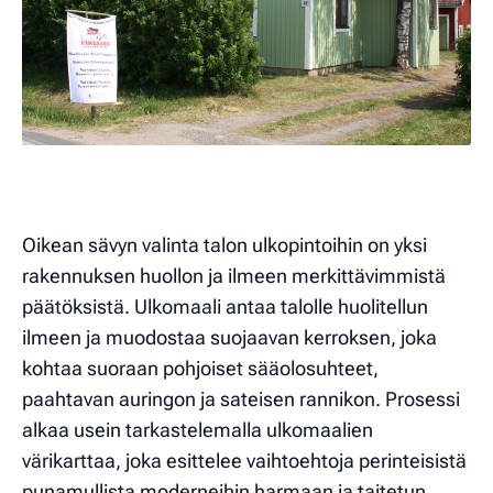
Oikean sävyn valinta talon ulkopintoihin on yksi
rakennuksen huollon ja ilmeen merkittävimmistä
päätöksistä. Ulkomaali antaa talolle huolitellun
ilmeen ja muodostaa suojaavan kerroksen, joka
kohtaa suoraan pohjoiset sääolosuhteet,
paahtavan auringon ja sateisen rannikon. Prosessi
alkaa usein tarkastelemalla ulkomaalien
värikarttaa, joka esittelee vaihtoehtoja perinteisistä
punamullista moderneihin harmaan ja taitetun