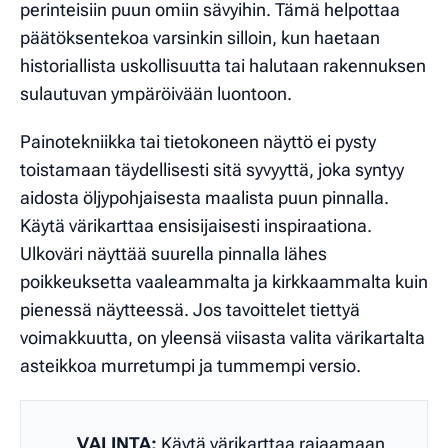
perinteisiin puun omiin sävyihin. Tämä helpottaa
päätöksentekoa varsinkin silloin, kun haetaan
historiallista uskollisuutta tai halutaan rakennuksen
sulautuvan ympäröivään luontoon.
Painotekniikka tai tietokoneen näyttö ei pysty
toistamaan täydellisesti sitä syvyyttä, joka syntyy
aidosta öljypohjaisesta maalista puun pinnalla.
Käytä värikarttaa ensisijaisesti inspiraationa.
Ulkoväri näyttää suurella pinnalla lähes
poikkeuksetta vaaleammalta ja kirkkaammalta kuin
pienessä näytteessä. Jos tavoittelet tiettyä
voimakkuutta, on yleensä viisasta valita värikartalta
asteikkoa murretumpi ja tummempi versio.
VALINTA:
Käytä värikarttaa rajaamaan