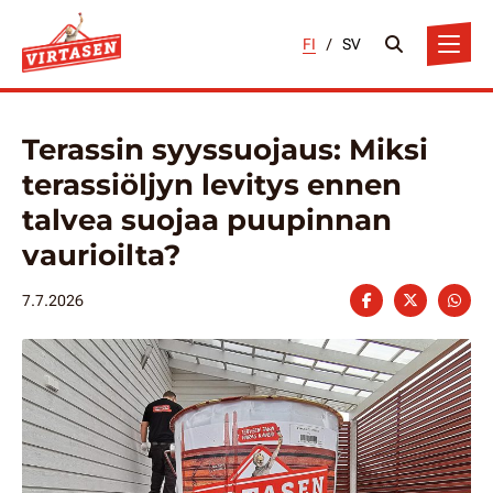
FI
/
SV
Terassin syyssuojaus: Miksi
terassiöljyn levitys ennen
talvea suojaa puupinnan
vaurioilta?
7.7.2026