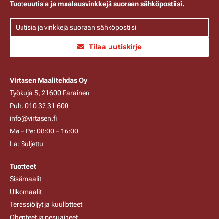
Tuoteuutisia ja maalausvinkkejä suoraan sähköpostiisi.
Tilaa uutiskirje
Virtasen Maalitehdas Oy
Työkuja 5, 21600 Parainen
Puh. 010 32 31 600
info@virtasen.fi
Ma – Pe: 08:00 – 16:00
La: Suljettu
Tuotteet
Sisämaalit
Ulkomaalit
Terassiöljyt ja kuullotteet
Ohenteet ja pesuaineet