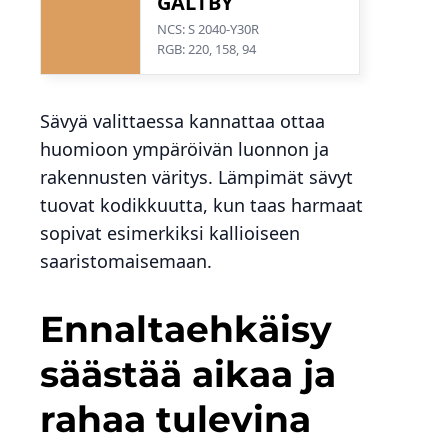
GALTBY
NCS: S 2040-Y30R
RGB: 220, 158, 94
Sävyä valittaessa kannattaa ottaa
huomioon ympäröivän luonnon ja
rakennusten väritys. Lämpimät sävyt
tuovat kodikkuutta, kun taas harmaat
sopivat esimerkiksi kallioiseen
saaristomaisemaan.
Ennaltaehkäisy
säästää aikaa ja
rahaa tulevina