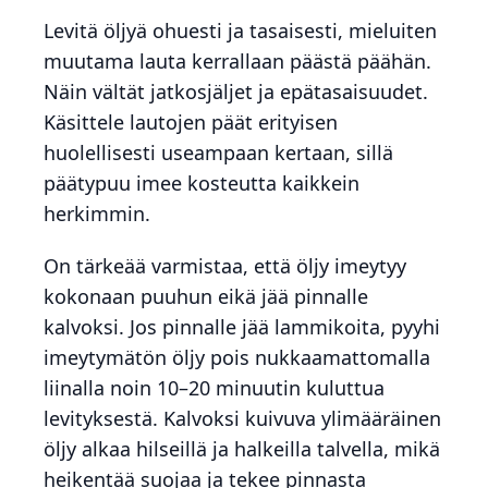
Levitä öljyä ohuesti ja tasaisesti, mieluiten
muutama lauta kerrallaan päästä päähän.
Näin vältät jatkosjäljet ja epätasaisuudet.
Käsittele lautojen päät erityisen
huolellisesti useampaan kertaan, sillä
päätypuu imee kosteutta kaikkein
herkimmin.
On tärkeää varmistaa, että öljy imeytyy
kokonaan puuhun eikä jää pinnalle
kalvoksi. Jos pinnalle jää lammikoita, pyyhi
imeytymätön öljy pois nukkaamattomalla
liinalla noin 10–20 minuutin kuluttua
levityksestä. Kalvoksi kuivuva ylimääräinen
öljy alkaa hilseillä ja halkeilla talvella, mikä
heikentää suojaa ja tekee pinnasta