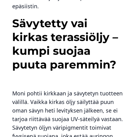
epäsiistin.
Sävytetty vai
kirkas terassiöljy –
kumpi suojaa
puuta paremmin?
Moni pohtii kirkkaan ja sävytetyn tuotteen
välillä. Vaikka kirkas öljy säilyttää puun
oman sävyn heti levityksen jälkeen, se ei
tarjoa riittävää suojaa UV-säteilyä vastaan.
Sävytetyn öljyn väripigmentit toimivat
fyysisenä suojana, joka estää auringon