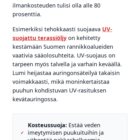
ilmankosteuden tulisi olla alle 80
prosenttia.
Esimerkiksi tehokkaasti suojaava
UV-
suojattu terassiöljy
on kehitetty
kestämään Suomen rannikkoalueiden
vaativia sääolosuhteita. UV-suojaus on
tarpeen myös talvella ja varhain keväällä.
Lumi heijastaa auringonsäteilyä takaisin
voimakkaasti, mikä moninkertaistaa
puuhun kohdistuvan UV-rasituksen
kevätauringossa.
Kosteussuoja:
Estää veden
imeytymisen puukuituihin ja
✓