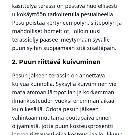
käsittelyä terassi on pestävä huolellisesti
ulkokäyttöön tarkoitetulla pesuaineella.
Pesu poistaa kertyneen pölyn, siitepölyn ja
mahdolliset homeitiöt, jolloin uusi
terassiöljy pääsee imeytymään syvälle
puun syihin suojaamaan sitä sisältäpäin.
2. Puun riittävä kuivuminen
Pesun jälkeen terassin on annettava
kuivua kunnolla. Syksyllä kuivuminen vie
matalamman lämpötilan ja korkemman
ilmankosteuden vuoksi enemmän aikaa
kuin kesällä. Odota pesun jälkeen
vähintään muutama poutapäivä ennen
öljyämistä, jotta puun kosteusprosentti
laskee riittävästi eikä kosteus jää loukkuun