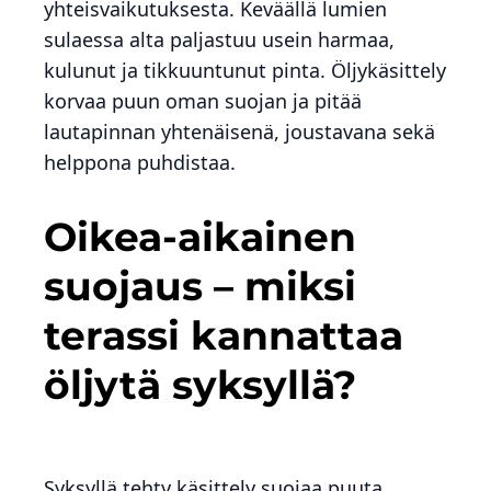
yhteisvaikutuksesta. Keväällä lumien
sulaessa alta paljastuu usein harmaa,
kulunut ja tikkuuntunut pinta. Öljykäsittely
korvaa puun oman suojan ja pitää
lautapinnan yhtenäisenä, joustavana sekä
helppona puhdistaa.
Oikea-aikainen
suojaus – miksi
terassi kannattaa
öljytä syksyllä?
Syksyllä tehty käsittely suojaa puuta