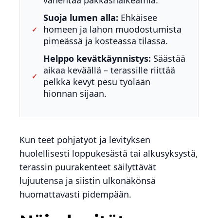
vähentää pakkashalkeamia.
Suoja lumen alla:
Ehkäisee
homeen ja lahon muodostumista
✓
pimeässä ja kosteassa tilassa.
Helppo kevätkäynnistys:
Säästää
aikaa keväällä – terassille riittää
✓
pelkkä kevyt pesu työlään
hionnan sijaan.
Kun teet pohjatyöt ja levityksen
huolellisesti loppukesästä tai alkusyksystä,
terassin puurakenteet säilyttävät
lujuutensa ja siistin ulkonäkönsä
huomattavasti pidempään.