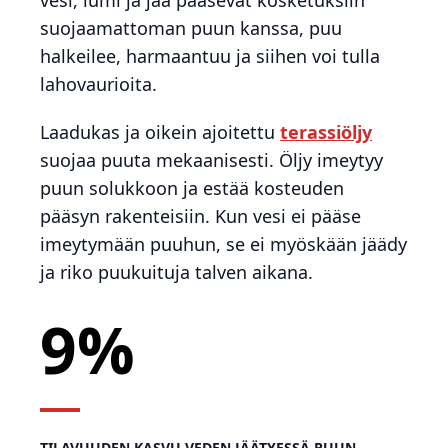
vesi, lumi ja jää pääsevät kosketuksiin
suojaamattoman puun kanssa, puu
halkeilee, harmaantuu ja siihen voi tulla
lahovaurioita.
Laadukas ja oikein ajoitettu
terassiöljy
suojaa puuta mekaanisesti. Öljy imeytyy
puun solukkoon ja estää kosteuden
pääsyn rakenteisiin. Kun vesi ei pääse
imeytymään puuhun, se ei myöskään jäädy
ja riko puukuituja talven aikana.
9%
TILAVUUDEN KASVU VEDEN JÄÄTYESSÄ PUUN