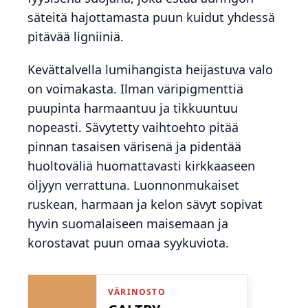
säteitä hajottamasta puun kuidut yhdessä
pitävää ligniiniä.
Kevättalvella lumihangista heijastuva valo
on voimakasta. Ilman väripigmenttiä
puupinta harmaantuu ja tikkuuntuu
nopeasti. Sävytetty vaihtoehto pitää
pinnan tasaisen värisenä ja pidentää
huoltoväliä huomattavasti kirkkaaseen
öljyyn verrattuna. Luonnonmukaiset
ruskean, harmaan ja kelon sävyt sopivat
hyvin suomalaiseen maisemaan ja
korostavat puun omaa syykuviota.
VÄRINOSTO