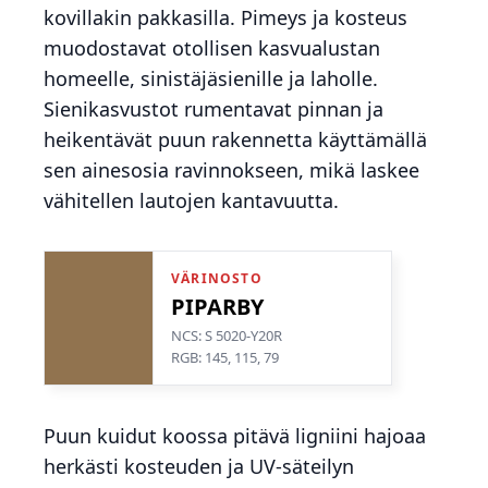
kovillakin pakkasilla. Pimeys ja kosteus
muodostavat otollisen kasvualustan
homeelle, sinistäjäsienille ja laholle.
Sienikasvustot rumentavat pinnan ja
heikentävät puun rakennetta käyttämällä
sen ainesosia ravinnokseen, mikä laskee
vähitellen lautojen kantavuutta.
VÄRINOSTO
PIPARBY
NCS: S 5020-Y20R
RGB: 145, 115, 79
Puun kuidut koossa pitävä ligniini hajoaa
herkästi kosteuden ja UV-säteilyn