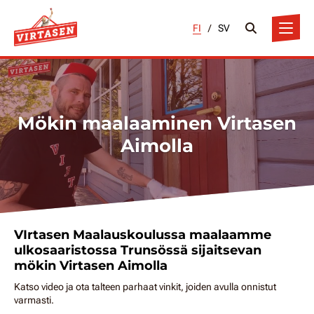
FI
/
SV
Mökin maalaaminen Virtasen
Aimolla
VIrtasen Maalauskoulussa maalaamme
ulkosaaristossa Trunsössä sijaitsevan
mökin Virtasen Aimolla
Katso video ja ota talteen parhaat vinkit, joiden avulla onnistut
varmasti.