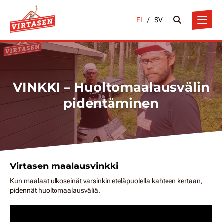
FI
/
SV
VINKKI – Huoltomaalausvälin
pidentäminen
Virtasen maalausvinkki
Kun maalaat ulkoseinät varsinkin eteläpuolella kahteen kertaan,
pidennät huoltomaalausväliä.