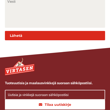
Tuoteuutisia ja maalausvinkkejä suoraan sähköpostiisi.
Tilaa uutiskirje