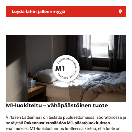
Löydä lähin jälleenmyyjä
M1-luokiteltu – vähäpäästöinen tuote
Virtasen Lattiamaali on testattu puolueettomassa laboratoriossa ja
se täyttää
Rakennustietosäätiön M1-päästöluokituksen
vaatimukset. M1-luokitustunnus tuotteessa kertoo, että tuote on