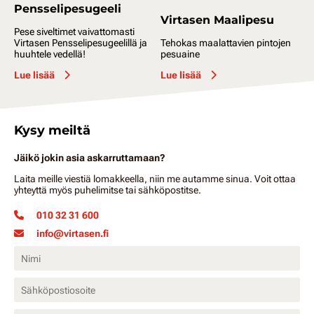
Pensselipesugeeli
Virtasen Maalipesu
Pese siveltimet vaivattomasti
Virtasen Pensselipesugeelillä ja
Tehokas maalattavien pintojen
huuhtele vedellä!
pesuaine
Lue lisää
Lue lisää
Kysy meiltä
Jäikö jokin asia askarruttamaan?
Laita meille viestiä lomakkeella, niin me autamme sinua. Voit ottaa
yhteyttä myös puhelimitse tai sähköpostitse.
010 32 31 600
info@virtasen.fi