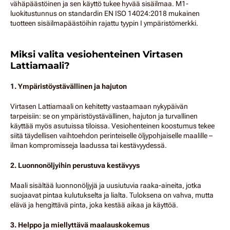
vähäpäästöinen ja sen käyttö tukee hyvää sisäilmaa. M1-
luokitustunnus on standardin EN ISO 14024:2018 mukainen
tuotteen sisäilmapäästöihin rajattu tyypin I ympäristömerkki.
Miksi valita vesiohenteinen Virtasen
Lattiamaali?
1. Ympäristöystävällinen ja hajuton
Virtasen Lattiamaali on kehitetty vastaamaan nykypäivän
tarpeisiin: se on ympäristöystävällinen, hajuton ja turvallinen
käyttää myös asutuissa tiloissa. Vesiohenteinen koostumus tekee
siitä täydellisen vaihtoehdon perinteiselle öljypohjaiselle maalille –
ilman kompromisseja laadussa tai kestävyydessä.
2. Luonnonöljyihin perustuva kestävyys
Maali sisältää luonnonöljyjä ja uusiutuvia raaka-aineita, jotka
suojaavat pintaa kulutukselta ja lialta. Tuloksena on vahva, mutta
elävä ja hengittävä pinta, joka kestää aikaa ja käyttöä.
3. Helppo ja miellyttävä maalauskokemus