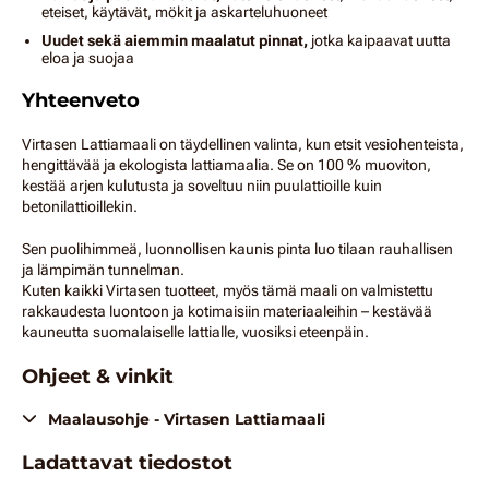
eteiset, käytävät, mökit ja askarteluhuoneet
Uudet sekä aiemmin maalatut pinnat,
jotka kaipaavat uutta
eloa ja suojaa
Yhteenveto
Virtasen Lattiamaali on täydellinen valinta, kun etsit vesiohenteista,
hengittävää ja ekologista lattiamaalia. Se on 100 % muoviton,
kestää arjen kulutusta ja soveltuu niin puulattioille kuin
betonilattioillekin.
Sen puolihimmeä, luonnollisen kaunis pinta luo tilaan rauhallisen
ja lämpimän tunnelman.
Kuten kaikki Virtasen tuotteet, myös tämä maali on valmistettu
rakkaudesta luontoon ja kotimaisiin materiaaleihin – kestävää
kauneutta suomalaiselle lattialle, vuosiksi eteenpäin.
Ohjeet & vinkit
Maalausohje - Virtasen Lattiamaali
Ladattavat tiedostot