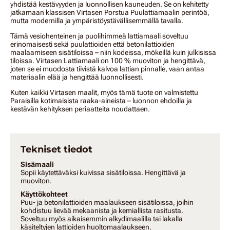
yhdistää kestävyyden ja luonnollisen kauneuden. Se on kehitetty
jatkamaan klassisen Virtasen Porstua Puulattiamaalin perintöä,
mutta modernilla ja ympäristöystävällisemmällä tavalla.
Tämä vesiohenteinen ja puolihimmeä lattiamaali soveltuu
erinomaisesti sekä puulattioiden että betonilattioiden
maalaamiseen sisätiloissa – niin kodeissa, mökeillä kuin julkisissa
tiloissa. Virtasen Lattiamaali on 100 % muoviton ja hengittävä,
joten se ei muodosta tiivistä kalvoa lattian pinnalle, vaan antaa
materiaalin elää ja hengittää luonnollisesti.
Kuten kaikki Virtasen maalit, myös tämä tuote on valmistettu
Paraisilla kotimaisista raaka-aineista – luonnon ehdoilla ja
kestävän kehityksen periaatteita noudattaen.
Tekniset tiedot
Sisämaali
Sopii käytettäväksi kuivissa sisätiloissa. Hengittävä ja
muoviton.
Käyttökohteet
Puu- ja betonilattioiden maalaukseen sisätiloissa, joihin
kohdistuu lievää mekaanista ja kemiallista rasitusta.
Soveltuu myös aikaisemmin alkydimaalilla tai lakalla
käsiteltyjen lattioiden huoltomaalaukseen.