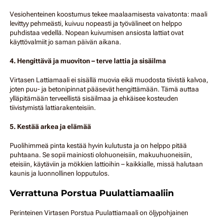
Vesiohenteinen koostumus tekee maalaamisesta vaivatonta: maali
levittyy pehmeästi, kuivuu nopeasti ja työvälineet on helppo
puhdistaa vedellä. Nopean kuivumisen ansiosta lattiat ovat
käyttövalmiit jo saman päivän aikana.
4. Hengittävä ja muoviton – terve lattia ja sisäilma
Virtasen Lattiamaali ei sisällä muovia eikä muodosta tiivistä kalvoa,
joten puu- ja betonipinnat pääsevät hengittämään. Tämä auttaa
ylläpitämään terveellistä sisäilmaa ja ehkäisee kosteuden
tiivistymistä lattiarakenteisiin.
5. Kestää arkea ja elämää
Puolihimmeä pinta kestää hyvin kulutusta ja on helppo pitää
puhtaana. Se sopii mainiosti olohuoneisiin, makuuhuoneisiin,
eteisiin, käytäviin ja mökkien lattioihin – kaikkialle, missä halutaan
kaunis ja luonnollinen lopputulos.
Verrattuna Porstua Puulattiamaaliin
Perinteinen Virtasen Porstua Puulattiamaali on öljypohjainen