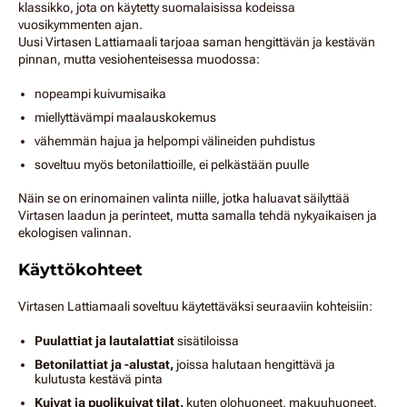
klassikko, jota on käytetty suomalaisissa kodeissa
vuosikymmenten ajan.
Uusi Virtasen Lattiamaali tarjoaa saman hengittävän ja kestävän
pinnan, mutta vesiohenteisessa muodossa:
nopeampi kuivumisaika
miellyttävämpi maalauskokemus
vähemmän hajua ja helpompi välineiden puhdistus
soveltuu myös betonilattioille, ei pelkästään puulle
Näin se on erinomainen valinta niille, jotka haluavat säilyttää
Virtasen laadun ja perinteet, mutta samalla tehdä nykyaikaisen ja
ekologisen valinnan.
Käyttökohteet
Virtasen Lattiamaali soveltuu käytettäväksi seuraaviin kohteisiin:
Puulattiat ja lautalattiat
sisätiloissa
Betonilattiat ja -alustat,
joissa halutaan hengittävä ja
kulutusta kestävä pinta
Kuivat ja puolikuivat tilat,
kuten olohuoneet, makuuhuoneet,