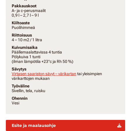
Pakkauskoot
A- ja c-perusmaalit
0,9 l – 2,7 l – 9 l
Kiiltoaste
Puolihimmeä
Riittoisuus
4 – 10 m2 / 1 litra
Kuivumisaika
Päällemaalattavissa 4 tuntia
Pölykuiva 1 tunti
(ilman lämpötila +23°c ja Rh 50 %)
Sävytys
Virtasen saariston sävyt – värikartan
tai yleisimpien
värikarttojen mukaan
Työväline
Sivellin, tela, ruisku
Ohennin
Vesi
Esite ja maalausohje