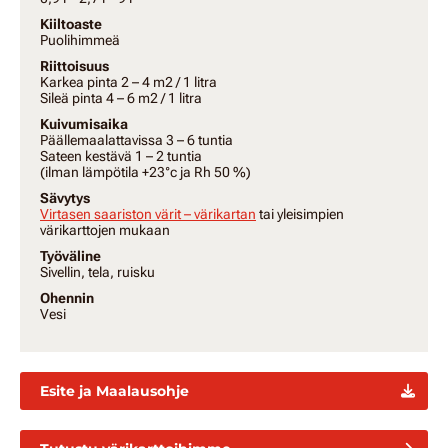
Kiiltoaste
Puolihimmeä
Riittoisuus
Karkea pinta 2 – 4 m2 / 1 litra
Sileä pinta 4 – 6 m2 / 1 litra
Kuivumisaika
Päällemaalattavissa 3 – 6 tuntia
Sateen kestävä 1 – 2 tuntia
(ilman lämpötila +23°c ja Rh 50 %)
Sävytys
Virtasen saariston värit – värikartan
tai yleisimpien
värikarttojen mukaan
Työväline
Sivellin, tela, ruisku
Ohennin
Vesi
Esite ja Maalausohje