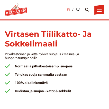
FI
/
SV
Virtasen Tiilikatto- Ja
Sokkelimaali
Pitkäkestoinen ja vettä hylkivä suojaus kiviaines- ja
huopa/bitumipinnoille.
Normaalia pitkäkestoisempi suojaus
Tehokas suoja sammalta vastaan
100% alkalinkestävä
Uudistaa ja suojaa - katot & sokkelit