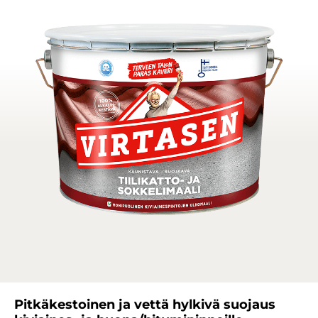
Pitkäkestoinen ja vettä hylkivä suojaus