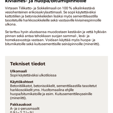
kiviaines- ja huopa/bitumipinnoille
Virtasen Tiilikatto- ja Sokkelimaali on 100 % alkalinkestävä
vesiohenteinen erikoisakrylaattimaali. Se sopii käytettäväksi
kattotiilien ja betonisokkeleiden lisäksi myös sementtilaastilla
tasoitetuille harkkosokkeleille sekä vastaaville kiviainespinnoille
ulkona.
Se tarttuu hyvin alustaansa muodostaen kestävän ja vettä hylkivän
pinnan sekä antaa tehokkaan suojan sammal-, levä- ja
homekasvustoja vastaan. Voidaan käyttää myös huopa- ja
bitumikatoille sekä kuitusementtisille seinäpinnoille (mineriitti).
Tekniset tiedot
Ulkomaali
Sopii käytettäväksi ulkotiloissa
Käyttökohteet
Betonitiilikatot, betonisokkelit, sementtilaastilla tasoitetut
harkkosokkelit yms. Huoltomaalina ehjille
huopa/bitumikatoille ja esim. Kuitusementtilevyseinille
(mineriitti).
Pakkauskoot
A- ja c-perusmaalit
0,9 l – 2,7 l – 9 l