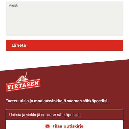
Tuoteuutisia ja maalausvinkkejä suoraan sähköpostiisi.
Tilaa uutiskirje