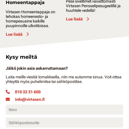
Pese siveltimet vaivattomasti
Homeentappaja
Virtasen Pensselipesugeelillä ja
huuhtele vedellä!
Virtasen Homeentappaja on
tehokas homeenesto- ja
Lue lisää
homepesuaine kaikille
puupinnoille ulkotiloissa.
Lue lisää
Kysy meiltä
Jäikö jokin asia askarruttamaan?
Laita meille viestiä lomakkeella, niin me autamme sinua. Voit ottaa
yhteyttä myös puhelimitse tai sähköpostitse.
010 32 31 600
info@virtasen.fi