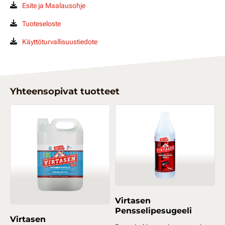
Esite ja Maalausohje
Tuoteseloste
Käyttöturvallisuustiedote
Yhteensopivat tuotteet
Virtasen
Pensselipesugeeli
Virtasen