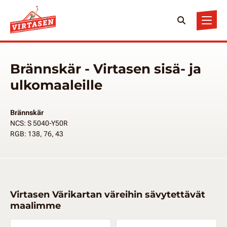
Brännskär - Virtasen sisä- ja
ulkomaaleille
Brännskär
NCS: S 5040-Y50R
RGB: 138, 76, 43
Virtasen Värikartan väreihin sävytettävät
maalimme