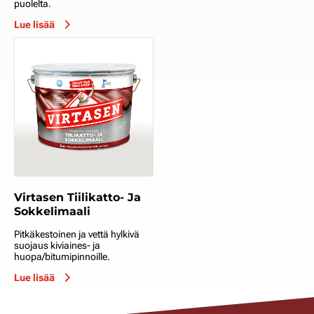
puolelta.
Lue lisää
Virtasen Tiilikatto- Ja
Sokkelimaali
Pitkäkestoinen ja vettä hylkivä
suojaus kiviaines- ja
huopa/bitumipinnoille.
Lue lisää