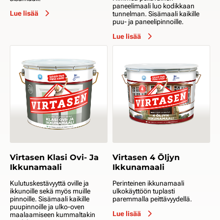
paneelimaali luo kodikkaan
Lue lisää
tunnelman. Sisämaali kaikille
puu- ja paneelipinnoille.
Lue lisää
Virtasen Klasi Ovi- Ja
Virtasen 4 Öljyn
Ikkunamaali
Ikkunamaali
Kulutuskestävyyttä oville ja
Perinteinen ikkunamaali
ikkunoille sekä myös muille
ulkokäyttöön tuplasti
pinnoille. Sisämaali kaikille
paremmalla peittävyydellä.
puupinnoille ja ulko-oven
Lue lisää
maalaamiseen kummaltakin