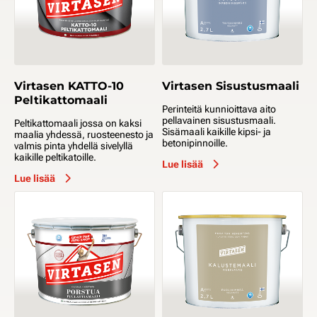
Virtasen KATTO-10
Virtasen Sisustusmaali
Peltikattomaali
Perinteitä kunnioittava aito
pellavainen sisustusmaali.
Peltikattomaali jossa on kaksi
Sisämaali kaikille kipsi- ja
maalia yhdessä, ruosteenesto ja
betonipinnoille.
valmis pinta yhdellä sivelyllä
kaikille peltikatoille.
Lue lisää
Lue lisää