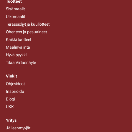
Tuotteet
Sisämaalit
Ulkomaalit
Terassiöljyt ja kuullotteet
Ohenteet ja pesuaineet
Kaikki tuotteet
Maalinvalinta
Hyvä pyykki
Tilaa Virtasnäyte
Vinkit
Ohjevideot
Inspiroidu
Blogi
UKK
Yritys
Jälleenmyyjät