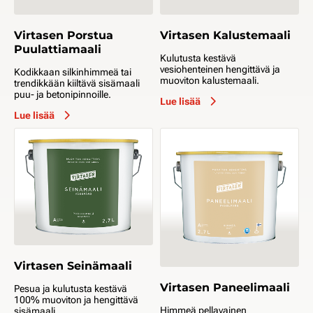
Virtasen Porstua
Virtasen Kalustemaali
Puulattiamaali
Kulutusta kestävä
vesiohenteinen hengittävä ja
Kodikkaan silkinhimmeä tai
muoviton kalustemaali.
trendikkään kiiltävä sisämaali
puu- ja betonipinnoille.
Lue lisää
Lue lisää
Virtasen Seinämaali
Virtasen Paneelimaali
Pesua ja kulutusta kestävä
100% muoviton ja hengittävä
Himmeä pellavainen
sisämaali.