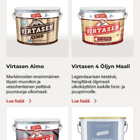
Virtasen Aimo
Virtasen 4 Öljyn Maali
Markkinoiden ensimmäinen
Legendaarisen kestävä,
täysin muoviton ja
hengittävä öljymaali
vesiohenteinen peittävä
ulkokäyttöön kaikille hirsi- ja
puunsuoja ulkomaali.
puupinnoille.
Lue lisää
Lue lisää