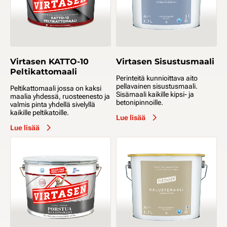
Virtasen KATTO-10
Virtasen Sisustusmaali
Peltikattomaali
Perinteitä kunnioittava aito
pellavainen sisustusmaali.
Peltikattomaali jossa on kaksi
Sisämaali kaikille kipsi- ja
maalia yhdessä, ruosteenesto ja
betonipinnoille.
valmis pinta yhdellä sivelyllä
kaikille peltikatoille.
Lue lisää
Lue lisää