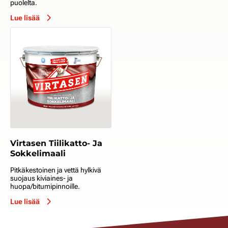
puolelta.
Lue lisää
Virtasen Tiilikatto- Ja
Sokkelimaali
Pitkäkestoinen ja vettä hylkivä
suojaus kiviaines- ja
huopa/bitumipinnoille.
Lue lisää