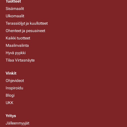
Tuotteet
Sisämaalit
Ulkomaalit
Terassiöljyt ja kuullotteet
Ohenteet ja pesuaineet
Kaikki tuotteet
Maalinvalinta
Hyvä pyykki
Tilaa Virtasnäyte
Vinkit
Ohjevideot
Inspiroidu
Blogi
UKK
Yritys
Jälleenmyyjät