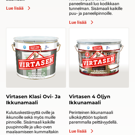
paneelimaali luo kodikkaan
Lue lisää
tunnelman. Sisämaali kaikille
puu- ja paneelipinnoille.
Lue lisää
Virtasen Klasi Ovi- Ja
Virtasen 4 Öljyn
Ikkunamaali
Ikkunamaali
Kulutuskestävyyttä oville ja
Perinteinen ikkunamaali
ikkunoille sekä myös muille
ulkokäyttöön tuplasti
pinnoille. Sisämaali kaikille
paremmalla peittävyydellä.
puupinnoille ja ulko-oven
Lue lisää
maalaamiseen kummaltakin