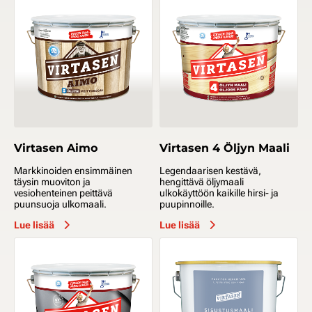
Virtasen Aimo
Virtasen 4 Öljyn Maali
Markkinoiden ensimmäinen
Legendaarisen kestävä,
täysin muoviton ja
hengittävä öljymaali
vesiohenteinen peittävä
ulkokäyttöön kaikille hirsi- ja
puunsuoja ulkomaali.
puupinnoille.
Lue lisää
Lue lisää