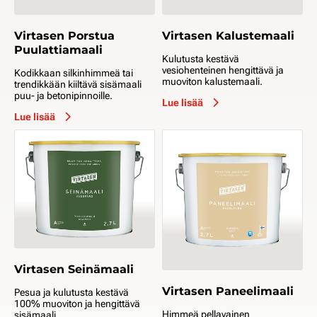
Virtasen Porstua
Virtasen Kalustemaali
Puulattiamaali
Kulutusta kestävä
vesiohenteinen hengittävä ja
Kodikkaan silkinhimmeä tai
muoviton kalustemaali.
trendikkään kiiltävä sisämaali
puu- ja betonipinnoille.
Lue lisää
Lue lisää
Virtasen Seinämaali
Virtasen Paneelimaali
Pesua ja kulutusta kestävä
100% muoviton ja hengittävä
Himmeä pellavainen
sisämaali.