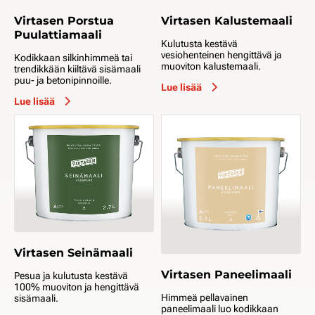
Virtasen Porstua
Virtasen Kalustemaali
Puulattiamaali
Kulutusta kestävä
vesiohenteinen hengittävä ja
Kodikkaan silkinhimmeä tai
muoviton kalustemaali.
trendikkään kiiltävä sisämaali
puu- ja betonipinnoille.
Lue lisää
Lue lisää
Virtasen Seinämaali
Virtasen Paneelimaali
Pesua ja kulutusta kestävä
100% muoviton ja hengittävä
Himmeä pellavainen
sisämaali.
paneelimaali luo kodikkaan