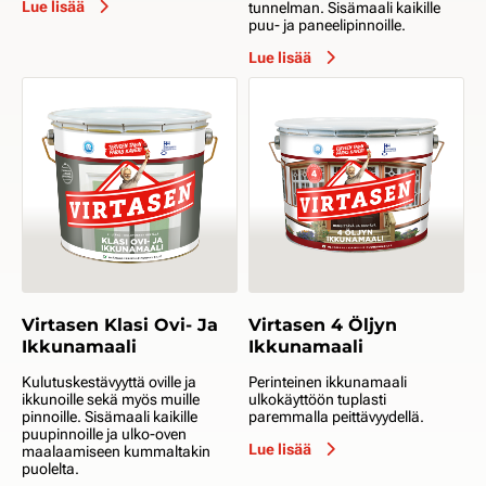
Lue lisää
tunnelman. Sisämaali kaikille
puu- ja paneelipinnoille.
Lue lisää
Virtasen Klasi Ovi- Ja
Virtasen 4 Öljyn
Ikkunamaali
Ikkunamaali
Kulutuskestävyyttä oville ja
Perinteinen ikkunamaali
ikkunoille sekä myös muille
ulkokäyttöön tuplasti
pinnoille. Sisämaali kaikille
paremmalla peittävyydellä.
puupinnoille ja ulko-oven
Lue lisää
maalaamiseen kummaltakin
puolelta.