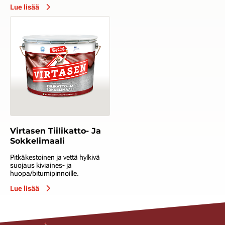
Lue lisää
Virtasen Tiilikatto- Ja
Sokkelimaali
Pitkäkestoinen ja vettä hylkivä
suojaus kiviaines- ja
huopa/bitumipinnoille.
Lue lisää