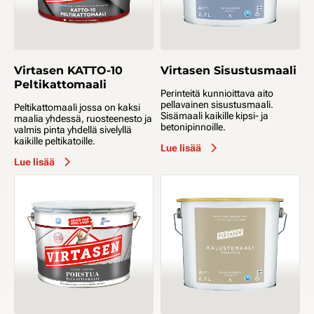
Virtasen KATTO-10
Virtasen Sisustusmaali
Peltikattomaali
Perinteitä kunnioittava aito
pellavainen sisustusmaali.
Peltikattomaali jossa on kaksi
Sisämaali kaikille kipsi- ja
maalia yhdessä, ruosteenesto ja
betonipinnoille.
valmis pinta yhdellä sivelyllä
kaikille peltikatoille.
Lue lisää
Lue lisää