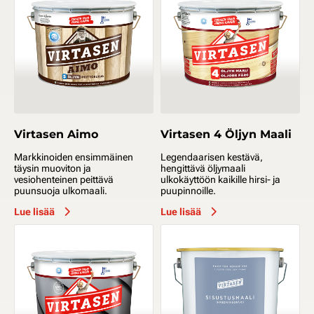
Virtasen Aimo
Virtasen 4 Öljyn Maali
Markkinoiden ensimmäinen
Legendaarisen kestävä,
täysin muoviton ja
hengittävä öljymaali
vesiohenteinen peittävä
ulkokäyttöön kaikille hirsi- ja
puunsuoja ulkomaali.
puupinnoille.
Lue lisää
Lue lisää