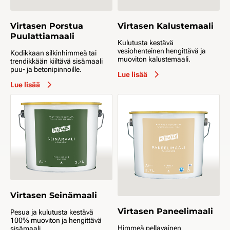
Virtasen Porstua
Virtasen Kalustemaali
Puulattiamaali
Kulutusta kestävä
vesiohenteinen hengittävä ja
Kodikkaan silkinhimmeä tai
muoviton kalustemaali.
trendikkään kiiltävä sisämaali
puu- ja betonipinnoille.
Lue lisää
Lue lisää
Virtasen Seinämaali
Virtasen Paneelimaali
Pesua ja kulutusta kestävä
100% muoviton ja hengittävä
Himmeä pellavainen
sisämaali.