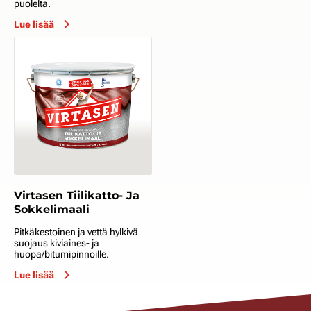
puolelta.
Lue lisää
Virtasen Tiilikatto- Ja
Sokkelimaali
Pitkäkestoinen ja vettä hylkivä
suojaus kiviaines- ja
huopa/bitumipinnoille.
Lue lisää