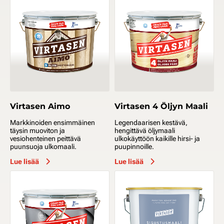
Virtasen Aimo
Virtasen 4 Öljyn Maali
Markkinoiden ensimmäinen
Legendaarisen kestävä,
täysin muoviton ja
hengittävä öljymaali
vesiohenteinen peittävä
ulkokäyttöön kaikille hirsi- ja
puunsuoja ulkomaali.
puupinnoille.
Lue lisää
Lue lisää