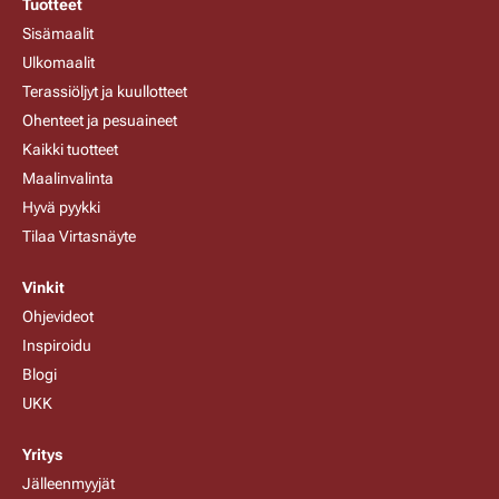
Tuotteet
Sisämaalit
Ulkomaalit
Terassiöljyt ja kuullotteet
Ohenteet ja pesuaineet
Kaikki tuotteet
Maalinvalinta
Hyvä pyykki
Tilaa Virtasnäyte
Vinkit
Ohjevideot
Inspiroidu
Blogi
UKK
Yritys
Jälleenmyyjät