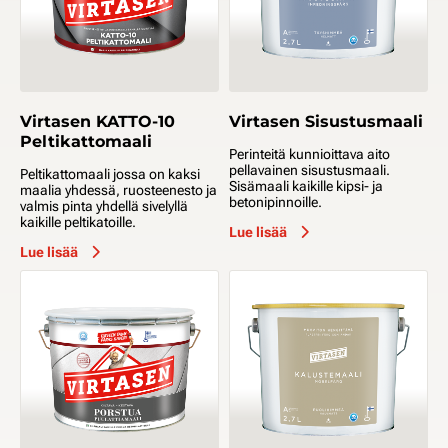
Virtasen KATTO-10
Virtasen Sisustusmaali
Peltikattomaali
Perinteitä kunnioittava aito
pellavainen sisustusmaali.
Peltikattomaali jossa on kaksi
Sisämaali kaikille kipsi- ja
maalia yhdessä, ruosteenesto ja
betonipinnoille.
valmis pinta yhdellä sivelyllä
kaikille peltikatoille.
Lue lisää
Lue lisää