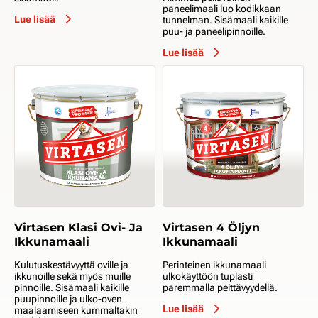
paneelimaali luo kodikkaan
Lue lisää
tunnelman. Sisämaali kaikille
puu- ja paneelipinnoille.
Lue lisää
Virtasen Klasi Ovi- Ja
Virtasen 4 Öljyn
Ikkunamaali
Ikkunamaali
Kulutuskestävyyttä oville ja
Perinteinen ikkunamaali
ikkunoille sekä myös muille
ulkokäyttöön tuplasti
pinnoille. Sisämaali kaikille
paremmalla peittävyydellä.
puupinnoille ja ulko-oven
Lue lisää
maalaamiseen kummaltakin