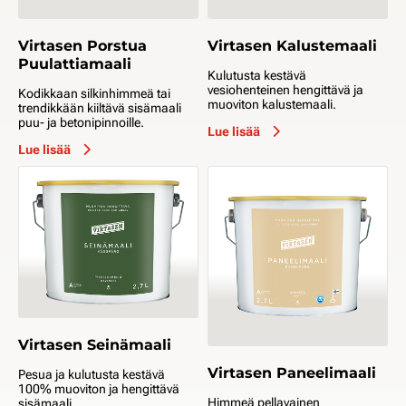
Virtasen Porstua
Virtasen Kalustemaali
Puulattiamaali
Kulutusta kestävä
vesiohenteinen hengittävä ja
Kodikkaan silkinhimmeä tai
muoviton kalustemaali.
trendikkään kiiltävä sisämaali
puu- ja betonipinnoille.
Lue lisää
Lue lisää
Virtasen Seinämaali
Virtasen Paneelimaali
Pesua ja kulutusta kestävä
100% muoviton ja hengittävä
Himmeä pellavainen
sisämaali.