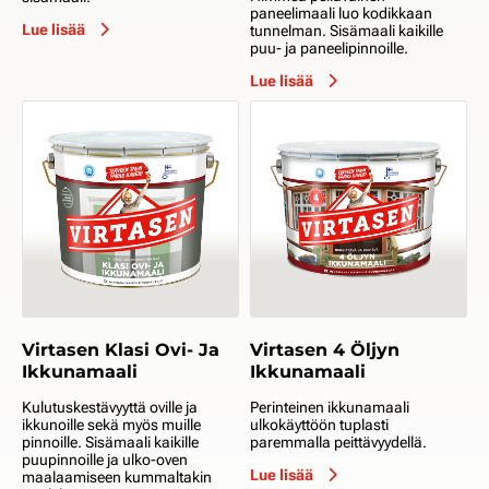
paneelimaali luo kodikkaan
Lue lisää
tunnelman. Sisämaali kaikille
puu- ja paneelipinnoille.
Lue lisää
Virtasen Klasi Ovi- Ja
Virtasen 4 Öljyn
Ikkunamaali
Ikkunamaali
Kulutuskestävyyttä oville ja
Perinteinen ikkunamaali
ikkunoille sekä myös muille
ulkokäyttöön tuplasti
pinnoille. Sisämaali kaikille
paremmalla peittävyydellä.
puupinnoille ja ulko-oven
Lue lisää
maalaamiseen kummaltakin