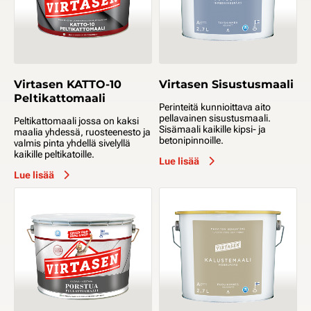
Virtasen KATTO-10
Virtasen Sisustusmaali
Peltikattomaali
Perinteitä kunnioittava aito
pellavainen sisustusmaali.
Peltikattomaali jossa on kaksi
Sisämaali kaikille kipsi- ja
maalia yhdessä, ruosteenesto ja
betonipinnoille.
valmis pinta yhdellä sivelyllä
kaikille peltikatoille.
Lue lisää
Lue lisää