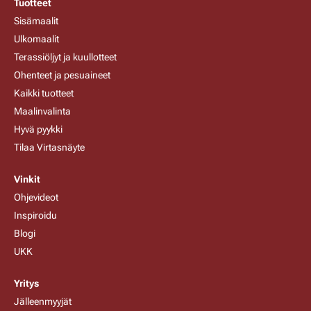
Tuotteet
Sisämaalit
Ulkomaalit
Terassiöljyt ja kuullotteet
Ohenteet ja pesuaineet
Kaikki tuotteet
Maalinvalinta
Hyvä pyykki
Tilaa Virtasnäyte
Vinkit
Ohjevideot
Inspiroidu
Blogi
UKK
Yritys
Jälleenmyyjät