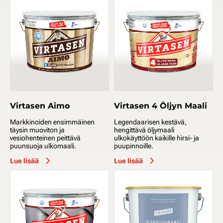
Virtasen Aimo
Virtasen 4 Öljyn Maali
Markkinoiden ensimmäinen
Legendaarisen kestävä,
täysin muoviton ja
hengittävä öljymaali
vesiohenteinen peittävä
ulkokäyttöön kaikille hirsi- ja
puunsuoja ulkomaali.
puupinnoille.
Lue lisää
Lue lisää