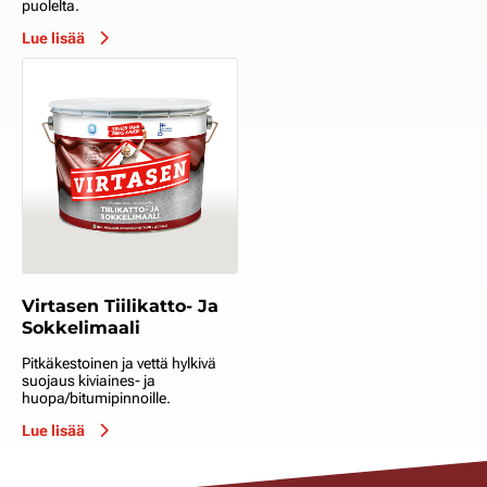
puolelta.
Lue lisää
Virtasen Tiilikatto- Ja
Sokkelimaali
Pitkäkestoinen ja vettä hylkivä
suojaus kiviaines- ja
huopa/bitumipinnoille.
Lue lisää