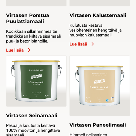
Virtasen Porstua
Virtasen Kalustemaali
Puulattiamaali
Kulutusta kestävä
vesiohenteinen hengittävä ja
Kodikkaan silkinhimmeä tai
muoviton kalustemaali.
trendikkään kiiltävä sisämaali
puu- ja betonipinnoille.
Lue lisää
Lue lisää
Virtasen Seinämaali
Virtasen Paneelimaali
Pesua ja kulutusta kestävä
100% muoviton ja hengittävä
Himmeä pellavainen
sisämaali.