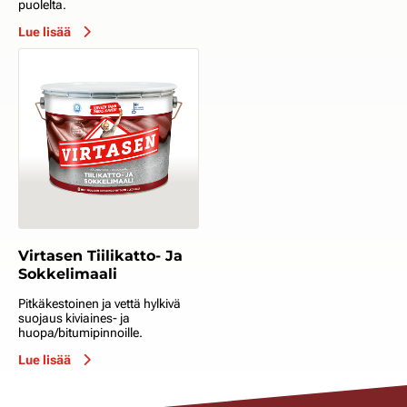
puolelta.
Lue lisää
Virtasen Tiilikatto- Ja
Sokkelimaali
Pitkäkestoinen ja vettä hylkivä
suojaus kiviaines- ja
huopa/bitumipinnoille.
Lue lisää