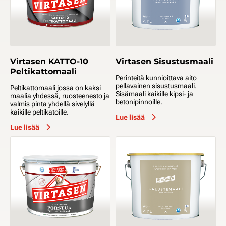
Virtasen KATTO-10
Virtasen Sisustusmaali
Peltikattomaali
Perinteitä kunnioittava aito
pellavainen sisustusmaali.
Peltikattomaali jossa on kaksi
Sisämaali kaikille kipsi- ja
maalia yhdessä, ruosteenesto ja
betonipinnoille.
valmis pinta yhdellä sivelyllä
kaikille peltikatoille.
Lue lisää
Lue lisää