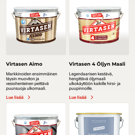
Virtasen Aimo
Virtasen 4 Öljyn Maali
Markkinoiden ensimmäinen
Legendaarisen kestävä,
täysin muoviton ja
hengittävä öljymaali
vesiohenteinen peittävä
ulkokäyttöön kaikille hirsi- ja
puunsuoja ulkomaali.
puupinnoille.
Lue lisää
Lue lisää