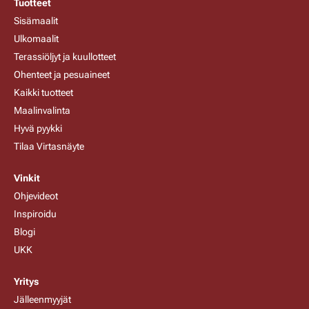
Tuotteet
Sisämaalit
Ulkomaalit
Terassiöljyt ja kuullotteet
Ohenteet ja pesuaineet
Kaikki tuotteet
Maalinvalinta
Hyvä pyykki
Tilaa Virtasnäyte
Vinkit
Ohjevideot
Inspiroidu
Blogi
UKK
Yritys
Jälleenmyyjät