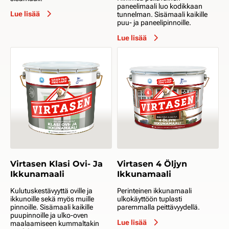
paneelimaali luo kodikkaan
Lue lisää
tunnelman. Sisämaali kaikille
puu- ja paneelipinnoille.
Lue lisää
Virtasen Klasi Ovi- Ja
Virtasen 4 Öljyn
Ikkunamaali
Ikkunamaali
Kulutuskestävyyttä oville ja
Perinteinen ikkunamaali
ikkunoille sekä myös muille
ulkokäyttöön tuplasti
pinnoille. Sisämaali kaikille
paremmalla peittävyydellä.
puupinnoille ja ulko-oven
Lue lisää
maalaamiseen kummaltakin