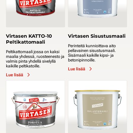
Virtasen KATTO-10
Virtasen Sisustusmaali
Peltikattomaali
Perinteitä kunnioittava aito
pellavainen sisustusmaali.
Peltikattomaali jossa on kaksi
Sisämaali kaikille kipsi- ja
maalia yhdessä, ruosteenesto ja
betonipinnoille.
valmis pinta yhdellä sivelyllä
kaikille peltikatoille.
Lue lisää
Lue lisää