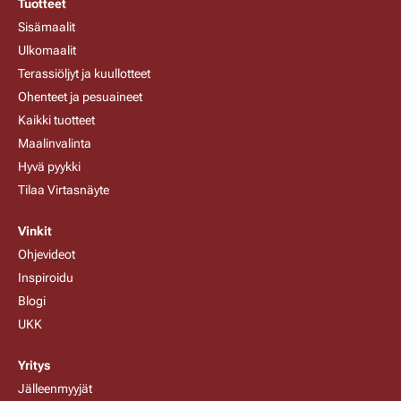
Tuotteet
Sisämaalit
Ulkomaalit
Terassiöljyt ja kuullotteet
Ohenteet ja pesuaineet
Kaikki tuotteet
Maalinvalinta
Hyvä pyykki
Tilaa Virtasnäyte
Vinkit
Ohjevideot
Inspiroidu
Blogi
UKK
Yritys
Jälleenmyyjät