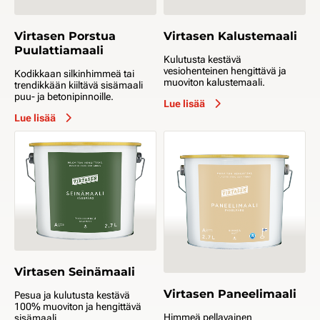
Virtasen Porstua
Virtasen Kalustemaali
Puulattiamaali
Kulutusta kestävä
vesiohenteinen hengittävä ja
Kodikkaan silkinhimmeä tai
muoviton kalustemaali.
trendikkään kiiltävä sisämaali
puu- ja betonipinnoille.
Lue lisää
Lue lisää
Virtasen Seinämaali
Virtasen Paneelimaali
Pesua ja kulutusta kestävä
100% muoviton ja hengittävä
Himmeä pellavainen
sisämaali.