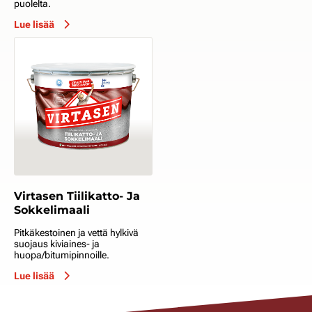
puolelta.
Lue lisää
Virtasen Tiilikatto- Ja
Sokkelimaali
Pitkäkestoinen ja vettä hylkivä
suojaus kiviaines- ja
huopa/bitumipinnoille.
Lue lisää