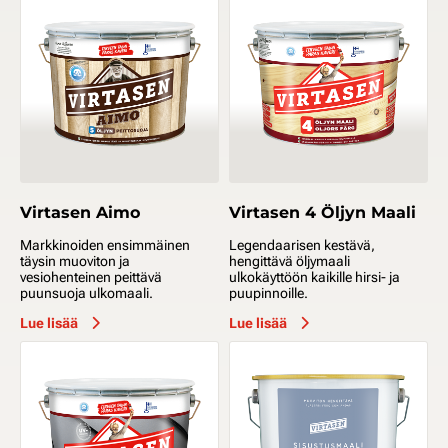
Virtasen Aimo
Virtasen 4 Öljyn Maali
Markkinoiden ensimmäinen
Legendaarisen kestävä,
täysin muoviton ja
hengittävä öljymaali
vesiohenteinen peittävä
ulkokäyttöön kaikille hirsi- ja
puunsuoja ulkomaali.
puupinnoille.
Lue lisää
Lue lisää