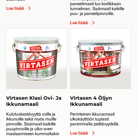
paneelimaali luo kodikkaan
Lue lisää
tunnelman. Sisämaali kaikille
puu- ja paneelipinnoille.
Lue lisää
Virtasen Klasi Ovi- Ja
Virtasen 4 Öljyn
Ikkunamaali
Ikkunamaali
Kulutuskestävyyttä oville ja
Perinteinen ikkunamaali
ikkunoille sekä myös muille
ulkokäyttöön tuplasti
pinnoille. Sisämaali kaikille
paremmalla peittävyydellä.
puupinnoille ja ulko-oven
Lue lisää
maalaamiseen kummaltakin