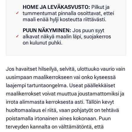
HOME JA LEVÄKASVUSTO:
Pilkut ja
tummentumat pinnalla osoittavat, ettei
✓
maali enää hylji kosteutta riittävästi.
PUUN NÄKYMINEN:
Jos puun syyt
alkavat näkyä maalin läpi, suojakerros
✓
on kulunut puhki.
Jos havaitset hilseilyä, selvitä, ulottuuko vaurio vain
uusimpaan maalikerrokseen vai onko kyseessä
laajempi tartuntaongelma. Useat päällekkäiset
maalikerrokset voivat muuttua joustamattomiksi ja
irrota alimmasta kerroksesta asti. Tällöin kevyt
huoltomaalaus ei riitä, vaan pohjatyöt on tehtävä
poistamalla irtonainen aines kokonaan. Puun
terveyden kannalta on välttämätöntä, että