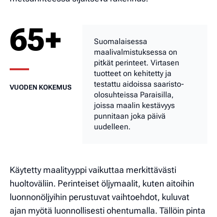
65+
Suomalaisessa
maalivalmistuksessa on
pitkät perinteet. Virtasen
tuotteet on kehitetty ja
testattu aidoissa saaristo-
VUODEN KOKEMUS
olosuhteissa Paraisilla,
joissa maalin kestävyys
punnitaan joka päivä
uudelleen.
Käytetty maalityyppi vaikuttaa merkittävästi
huoltoväliin. Perinteiset öljymaalit, kuten aitoihin
luonnonöljyihin perustuvat vaihtoehdot, kuluvat
ajan myötä luonnollisesti ohentumalla. Tällöin pinta