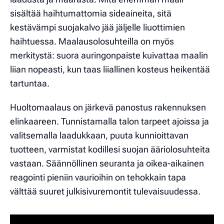
sisältää haihtumattomia sideaineita, sitä
kestävämpi suojakalvo jää jäljelle liuottimien
haihtuessa. Maalausolosuhteilla on myös
merkitystä: suora auringonpaiste kuivattaa maalin
liian nopeasti, kun taas liiallinen kosteus heikentää
tartuntaa.
Huoltomaalaus on järkevä panostus rakennuksen
elinkaareen. Tunnistamalla talon tarpeet ajoissa ja
valitsemalla laadukkaan, puuta kunnioittavan
tuotteen, varmistat kodillesi suojan ääriolosuhteita
vastaan. Säännöllinen seuranta ja oikea-aikainen
reagointi pieniin vaurioihin on tehokkain tapa
välttää suuret julkisivuremontit tulevaisuudessa.