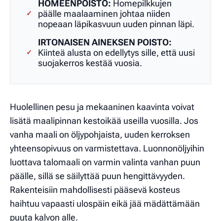
HOMEENPOISTO:
Homepilkkujen
päälle maalaaminen johtaa niiden
✓
nopeaan läpikasvuun uuden pinnan läpi.
IRTONAISEN AINEKSEN POISTO:
Kiinteä alusta on edellytys sille, että uusi
✓
suojakerros kestää vuosia.
Huolellinen pesu ja mekaaninen kaavinta voivat
lisätä maalipinnan kestoikää useilla vuosilla. Jos
vanha maali on öljypohjaista, uuden kerroksen
yhteensopivuus on varmistettava. Luonnonöljyihin
luottava talomaali on varmin valinta vanhan puun
päälle, sillä se säilyttää puun hengittävyyden.
Rakenteisiin mahdollisesti pääsevä kosteus
haihtuu vapaasti ulospäin eikä jää mädättämään
puuta kalvon alle.