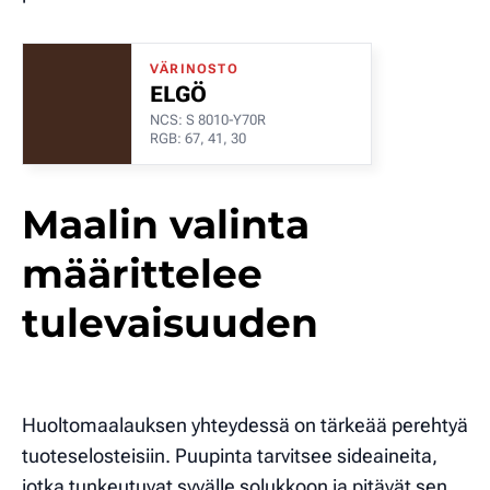
VÄRINOSTO
ELGÖ
NCS: S 8010-Y70R
RGB: 67, 41, 30
Maalin valinta
määrittelee
tulevaisuuden
Huoltomaalauksen yhteydessä on tärkeää perehtyä
tuoteselosteisiin. Puupinta tarvitsee sideaineita,
jotka tunkeutuvat syvälle solukkoon ja pitävät sen