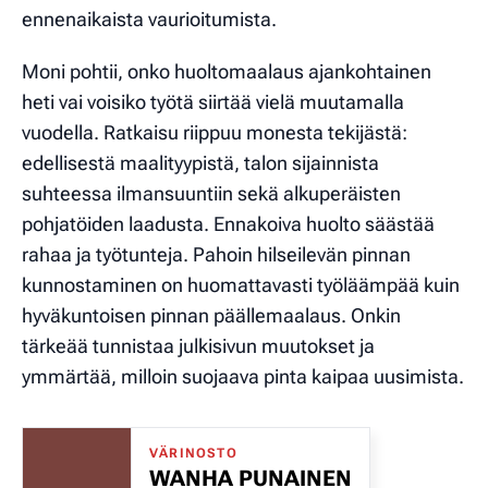
ennenaikaista vaurioitumista.
Moni pohtii, onko huoltomaalaus ajankohtainen
heti vai voisiko työtä siirtää vielä muutamalla
vuodella. Ratkaisu riippuu monesta tekijästä:
edellisestä maalityypistä, talon sijainnista
suhteessa ilmansuuntiin sekä alkuperäisten
pohjatöiden laadusta. Ennakoiva huolto säästää
rahaa ja työtunteja. Pahoin hilseilevän pinnan
kunnostaminen on huomattavasti työläämpää kuin
hyväkuntoisen pinnan päällemaalaus. Onkin
tärkeää tunnistaa julkisivun muutokset ja
ymmärtää, milloin suojaava pinta kaipaa uusimista.
VÄRINOSTO
WANHA PUNAINEN