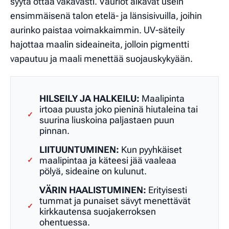
syytä ottaa vakavasti. Vauriot alkavat usein
ensimmäisenä talon etelä- ja länsisivuilla, joihin
aurinko paistaa voimakkaimmin. UV-säteily
hajottaa maalin sideaineita, jolloin pigmentti
vapautuu ja maali menettää suojauskykyään.
HILSEILY JA HALKEILU:
Maalipinta
irtoaa puusta joko pieninä hiutaleina tai
✓
suurina liuskoina paljastaen puun
pinnan.
LIITUUNTUMINEN:
Kun pyyhkäiset
maalipintaa ja käteesi jää vaaleaa
✓
pölyä, sideaine on kulunut.
VÄRIN HAALISTUMINEN:
Erityisesti
tummat ja punaiset sävyt menettävät
✓
kirkkautensa suojakerroksen
ohentuessa.