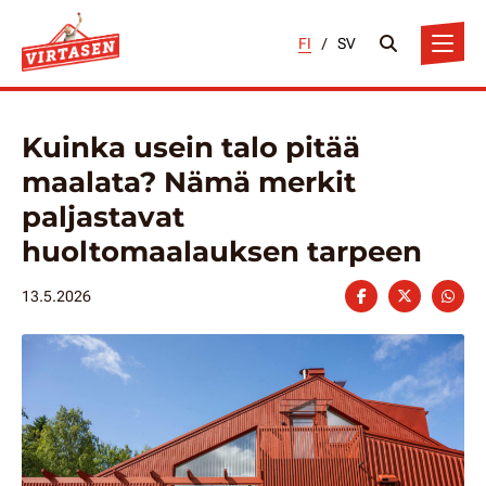
FI
/
SV
Kuinka usein talo pitää
maalata? Nämä merkit
paljastavat
huoltomaalauksen tarpeen
13.5.2026