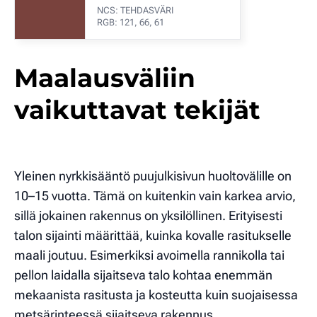
NCS: TEHDASVÄRI
RGB: 121, 66, 61
Maalausväliin
vaikuttavat tekijät
Yleinen nyrkkisääntö puujulkisivun huoltovälille on
10–15 vuotta. Tämä on kuitenkin vain karkea arvio,
sillä jokainen rakennus on yksilöllinen. Erityisesti
talon sijainti määrittää, kuinka kovalle rasitukselle
maali joutuu. Esimerkiksi avoimella rannikolla tai
pellon laidalla sijaitseva talo kohtaa enemmän
mekaanista rasitusta ja kosteutta kuin suojaisessa
metsärinteessä sijaitseva rakennus.