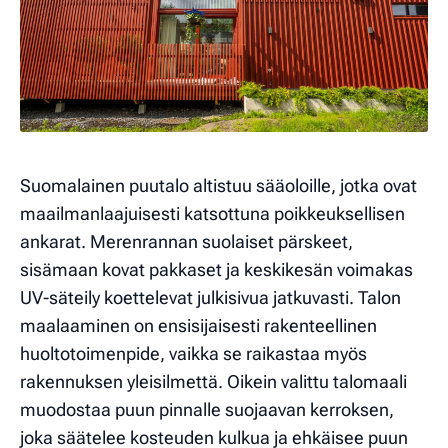
Suomalainen puutalo altistuu sääoloille, jotka ovat
maailmanlaajuisesti katsottuna poikkeuksellisen
ankarat. Merenrannan suolaiset pärskeet,
sisämaan kovat pakkaset ja keskikesän voimakas
UV-säteily koettelevat julkisivua jatkuvasti. Talon
maalaaminen on ensisijaisesti rakenteellinen
huoltotoimenpide, vaikka se raikastaa myös
rakennuksen yleisilmettä. Oikein valittu talomaali
muodostaa puun pinnalle suojaavan kerroksen,
joka säätelee kosteuden kulkua ja ehkäisee puun