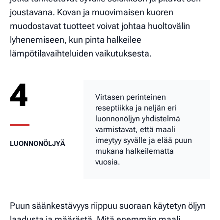
joustavana. Kovan ja muovimaisen kuoren
muodostavat tuotteet voivat johtaa huoltovälin
lyhenemiseen, kun pinta halkeilee
lämpötilavaihteluiden vaikutuksesta.
4
Virtasen perinteinen
reseptiikka ja neljän eri
luonnonöljyn yhdistelmä
varmistavat, että maali
imeytyy syvälle ja elää puun
LUONNONÖLJYÄ
mukana halkeilematta
vuosia.
Puun säänkestävyys riippuu suoraan käytetyn öljyn
laadusta ja määrästä. Mitä enemmän maali