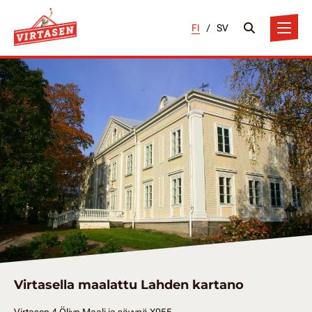
FI
/
SV
Virtasella maalattu Lahden kartano
Virtasen 4 Öljyn Maali ja sävynä X055