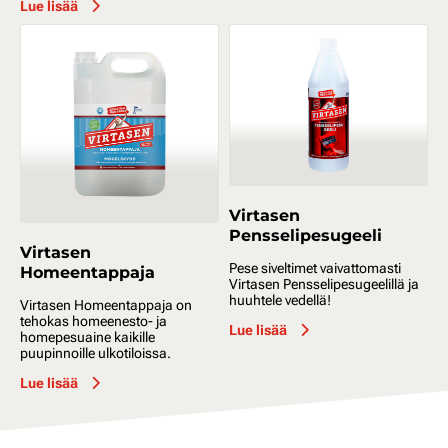
Lue lisää
Virtasen
Pensselipesugeeli
Virtasen
Pese siveltimet vaivattomasti
Homeentappaja
Virtasen Pensselipesugeelillä ja
huuhtele vedellä!
Virtasen Homeentappaja on
tehokas homeenesto- ja
Lue lisää
homepesuaine kaikille
puupinnoille ulkotiloissa.
Lue lisää