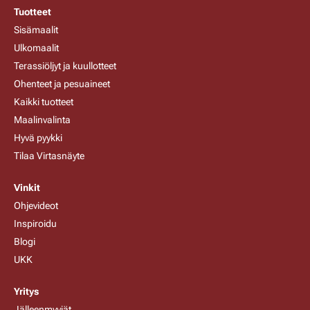
Tuotteet
Sisämaalit
Ulkomaalit
Terassiöljyt ja kuullotteet
Ohenteet ja pesuaineet
Kaikki tuotteet
Maalinvalinta
Hyvä pyykki
Tilaa Virtasnäyte
Vinkit
Ohjevideot
Inspiroidu
Blogi
UKK
Yritys
Jälleenmyyjät