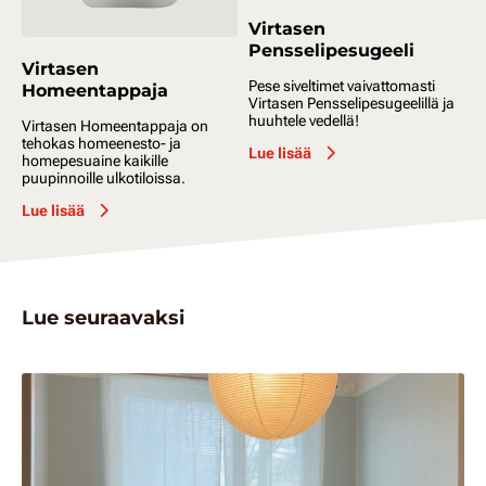
Virtasen
Pensselipesugeeli
Virtasen
Pese siveltimet vaivattomasti
Homeentappaja
Virtasen Pensselipesugeelillä ja
huuhtele vedellä!
Virtasen Homeentappaja on
tehokas homeenesto- ja
Lue lisää
homepesuaine kaikille
puupinnoille ulkotiloissa.
Lue lisää
Lue seuraavaksi