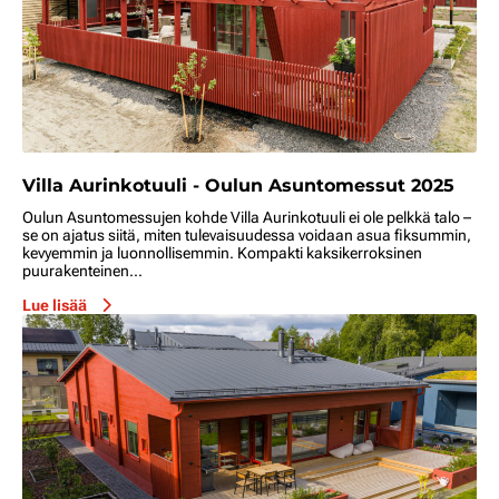
Villa Aurinkotuuli - Oulun Asuntomessut 2025
Oulun Asuntomessujen kohde Villa Aurinkotuuli ei ole pelkkä talo –
se on ajatus siitä, miten tulevaisuudessa voidaan asua fiksummin,
kevyemmin ja luonnollisemmin. Kompakti kaksikerroksinen
puurakenteinen...
Lue lisää