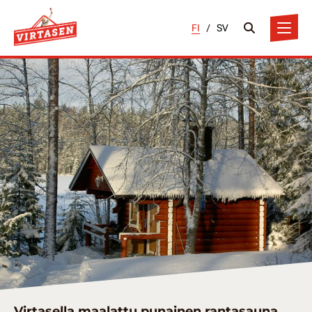
FI
/
SV
Virtasella maalattu punainen rantasauna