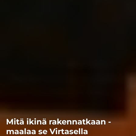
Mitä ikinä rakennatkaan -
maalaa se Virtasella