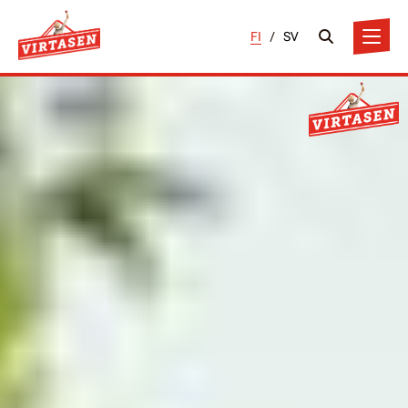
FI
/
SV